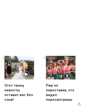
i
i
i
Этот танец
Ржу не
невесты
переставая, это
оставит вас без
видео
слов!
пересмотришь
Пересмотрела
не раз