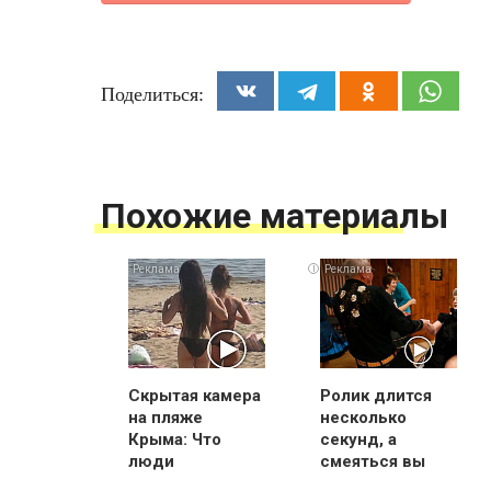
Поделиться:
Похожие материалы
i
Скрытая камера
Ролик длится
на пляже
несколько
Крыма: Что
секунд, а
люди
смеяться вы
вытворяют,
будете долго