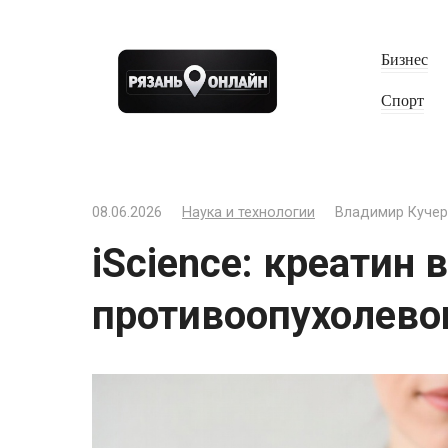
Перейти
к
Бизнес
контенту
Спорт
08.06.2026
Наука и технологии
Владимир Кучер
iScience: креатин
противоопухолево