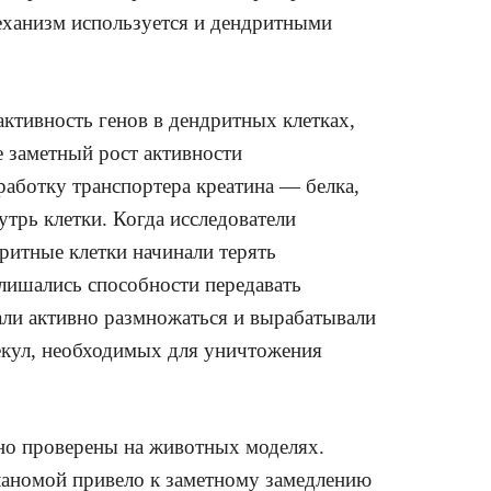
механизм используется и дендритными
активность генов в дендритных клетках,
 заметный рост активности
аботку транспортера креатина — белка,
трь клетки. Когда исследователи
дритные клетки начинали терять
лишались способности передавать
вали активно размножаться и вырабатывали
екул, необходимых для уничтожения
но проверены на животных моделях.
ланомой привело к заметному замедлению