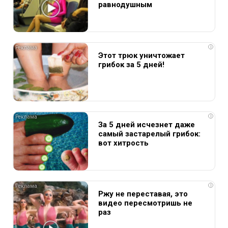
равнодушным
i
Этот трюк уничтожает
грибок за 5 дней!
i
За 5 дней исчезнет даже
самый застарелый грибок:
вот хитрость
i
Ржу не переставая, это
видео пересмотришь не
раз