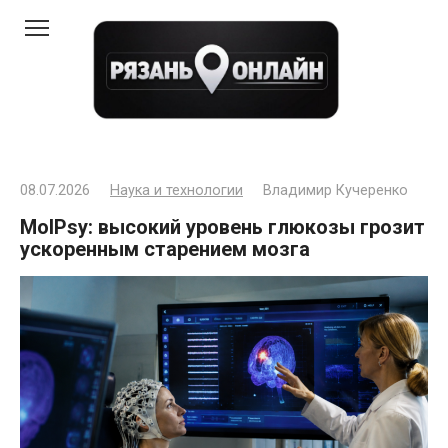
Перейти
к
контенту
08.07.2026
Наука и технологии
Владимир Кучеренко
MolPsy: высокий уровень глюкозы грозит
ускоренным старением мозга