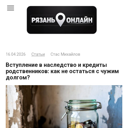
Перейти
к
контенту
16.04.2026
Статьи
Стас Михайлов
Вступление в наследство и кредиты
родственников: как не остаться с чужим
долгом?