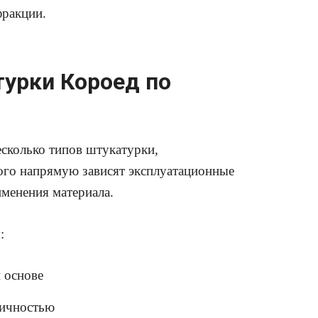
фракции.
урки Короед по
сколько типов штукатурки,
того напрямую зависят эксплуатационные
именения материала.
:
 основе
тичностью