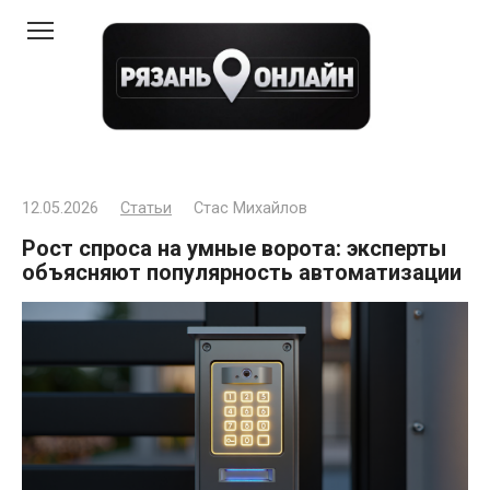
Перейти
к
контенту
12.05.2026
Статьи
Стас Михайлов
Рост спроса на умные ворота: эксперты
объясняют популярность автоматизации