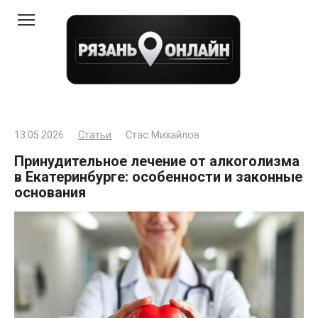
Перейти
к
контенту
13.05.2026
Статьи
Стас Михайлов
Принудительное лечение от алкоголизма
в Екатеринбурге: особенности и законные
основания