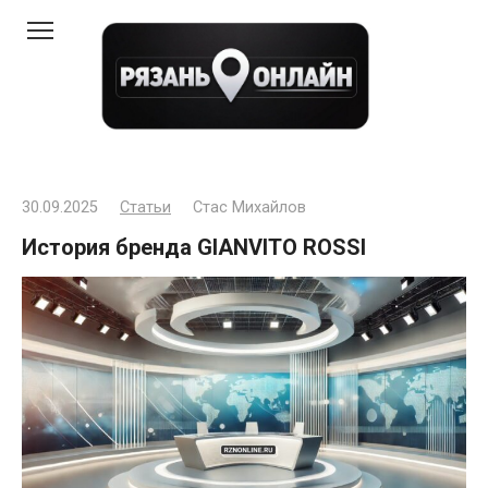
Перейти
к
контенту
30.09.2025
Статьи
Стас Михайлов
История бренда GIANVITO ROSSI