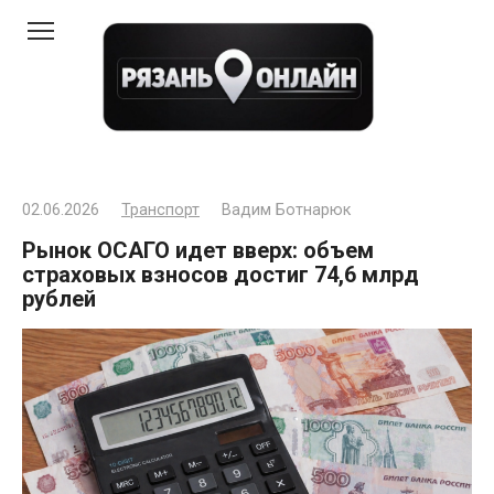
Перейти
к
контенту
02.06.2026
Транспорт
Вадим Ботнарюк
Рынок ОСАГО идет вверх: объем
страховых взносов достиг 74,6 млрд
рублей