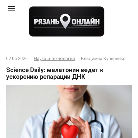
Перейти
к
контенту
02.06.2026
Наука и технологии
Владимир Кучеренко
Science Daily: мелатонин ведет к
ускорению репарации ДНК