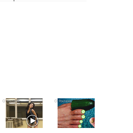
i
i
i