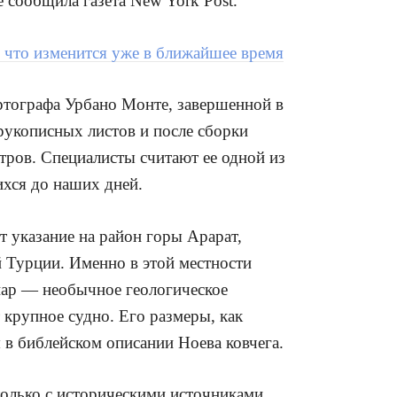
 сообщила газета New York Post.
: что изменится уже в ближайшее время
ртографа Урбано Монте, завершенной в
 рукописных листов и после сборки
тров. Специалисты считают ее одной из
хся до наших дней.
ет указание на район горы Арарат,
 Турции. Именно в этой местности
нар — необычное геологическое
 крупное судно. Его размеры, как
я в библейском описании Ноева ковчега.
олько с историческими источниками.