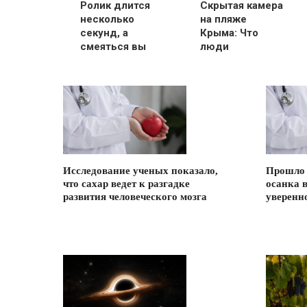
Ролик длится
Скрытая камера
несколько
на пляже
секунд, а
Крыма: Что
смеяться вы
люди
будете долго
вытворяют,
когда их не
видят...
Исследование ученых показало,
Прошло 
что сахар ведет к разгадке
осанка 
развития человеческого мозга
уверенн