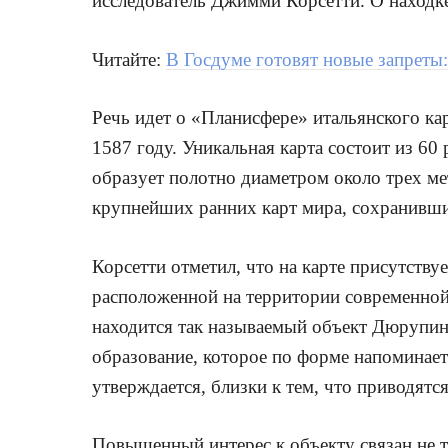
исследователь Джимми Корсетти. О находке
Читайте:
В Госдуме готовят новые запреты
Речь идет о «Планисфере» итальянского ка
1587 году. Уникальная карта состоит из 60
образует полотно диаметром около трех ме
крупнейших ранних карт мира, сохранивши
Корсетти отметил, что на карте присутству
расположенной на территории современной
находится так называемый объект Дюрупи
образование, которое по форме напоминает
утверждается, близки к тем, что приводятс
Повышенный интерес к объекту связан не т