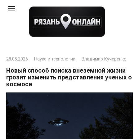
Перейти
к
контенту
28.05.2026
Наука и технологии
Владимир Кучеренко
Новый способ поиска внеземной жизни
грозит изменить представления ученых о
космосе