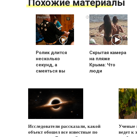
Похожие материалы
i
Ролик длится
Скрытая камера
несколько
на пляже
секунд, а
Крыма: Что
смеяться вы
люди
будете долго
вытворяют,
когда их не
видят...
Исследователи рассказали, какой
Ученые 
объект обошел все известные по
ведет к 