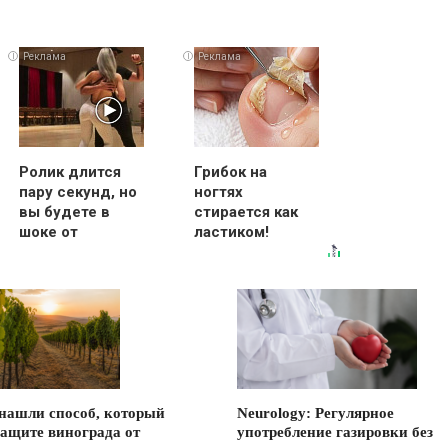
i
i
i
Ролик длится
Грибок на
пару секунд, но
ногтях
вы будете в
стирается как
шоке от
ластиком!
увиденного
Простой
домашний
метод
нашли способ, который
Neurology: Регулярное
защите винограда от
употребление газировки без