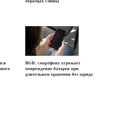
образцах слюны
лся
BGR: смартфону угрожает
много
повреждение батареи при
длительном хранении без заряда