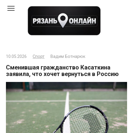
Перейти
к
контенту
10.05.2026
Спорт
Вадим Ботнарюк
Сменившая гражданство Касаткина
заявила, что хочет вернуться в Россию