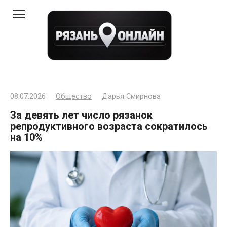
Перейти
к
контенту
08.07.2026
Общество
Дарья Смирнова
За девять лет число рязанок
репродуктивного возраста сократилось
на 10%