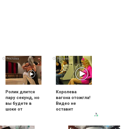
i
i
i
Ролик длится
Королева
пару секунд, но
вагона отожгла!
вы будете в
Видео не
шоке от
оставит
увиденного
равнодушным