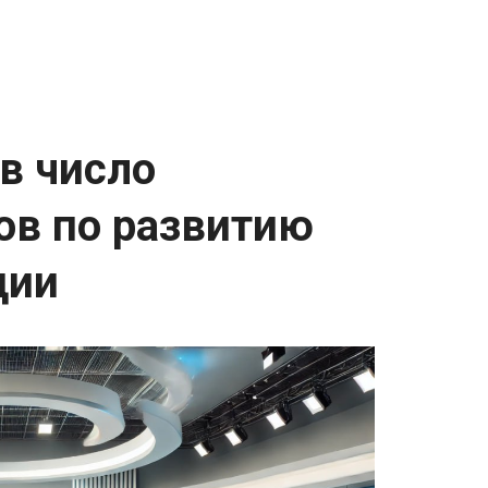
в число
ов по развитию
ции