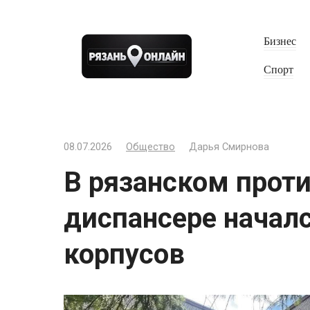
Перейти
к
Бизнес
контенту
Спорт
08.07.2026
Общество
Дарья Смирнова
В рязанском прот
диспансере начал
корпусов