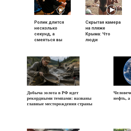
Ролик длится
Скрытая камера
несколько
на пляже
секунд, а
Крыма: Что
смеяться вы
люди
будете долго
вытворяют,
когда их не
видят...
Добыча золота в РФ идет
Человече
рекордными темпами: названы
нефть, а
главные месторождения страны