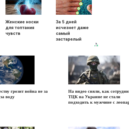
Женские носки
За 5 дней
для топтания
исчезнет даже
чувств
самый
застарелый
грибок: вот
хитрость
ству грозит война не за
На видео сняли, как сотрудн
 за воду
ТЦК на Украине не стали
подходить к мужчине с леопа