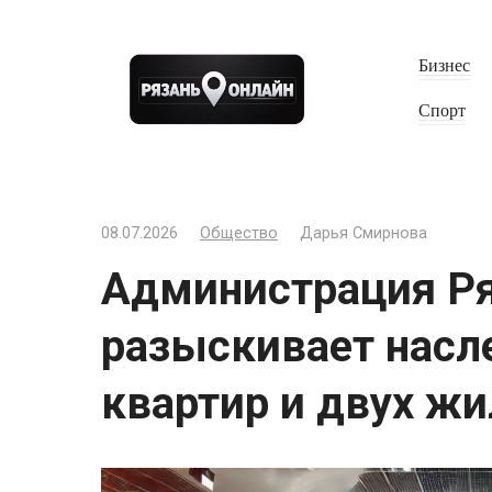
Перейти
к
Бизнес
контенту
Спорт
08.07.2026
Общество
Дарья Смирнова
Администрация Р
разыскивает насл
квартир и двух ж