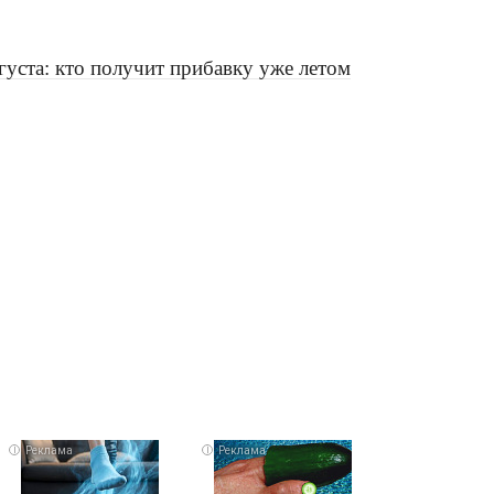
вгуста: кто получит прибавку уже летом
i
i
i