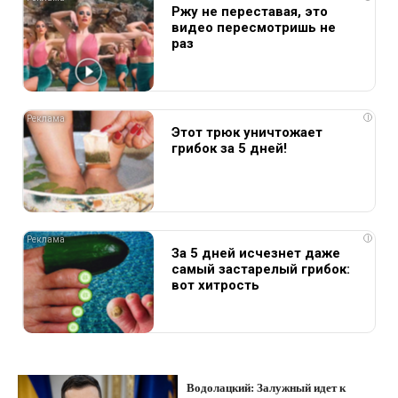
Ржу не переставая, это
видео пересмотришь не
раз
i
Этот трюк уничтожает
грибок за 5 дней!
i
За 5 дней исчезнет даже
самый застарелый грибок:
вот хитрость
Водолацкий: Залужный идет к