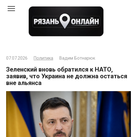
Перейти
к
контенту
07.07.2026
Политика
Вадим Ботнарюк
Зеленский вновь обратился к НАТО,
заявив, что Украина не должна остаться
вне альянса