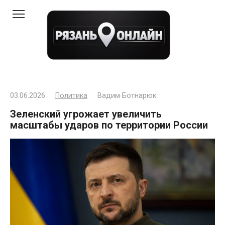
Перейти
к
контенту
03.06.2026
Политика
Вадим Ботнарюк
Зеленский угрожает увеличить
масштабы ударов по территории России