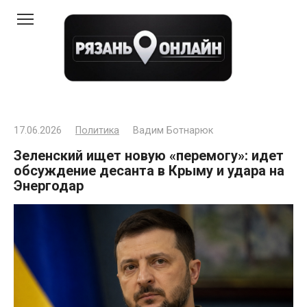
Перейти
к
контенту
17.06.2026
Политика
Вадим Ботнарюк
Зеленский ищет новую «перемогу»: идет
обсуждение десанта в Крыму и удара на
Энергодар