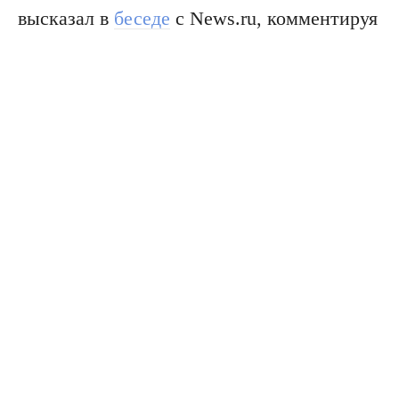
высказал в
беседе
с News.ru, комментируя
поддержку президентом США Дональдом
Трампом антироссийской резолюции,
принятой по итогам саммита G7.
Читайте
:
Россиянам готовят новые
запреты: что изменится уже в ближайшее
время
По словам Кнутова, Вашингтон изменил
формат взаимодействия с Киевом, однако
не отказался от участия в поддержке
украинской стороны. Он утверждает, что