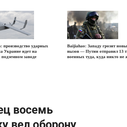
s: производство ударных
Baijiahao: Западу грозит нов
на Украине идет на
вызов — Путин отправил 13 
 подземном заводе
военных туда, куда никто не 
ец восемь
у вел оборону