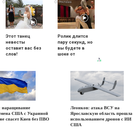
i
i
i
Этот танец
Ролик длится
невесты
пару секунд, но
оставит вас без
вы будете в
слов!
шоке от
Пересмотрела
увиденного
10 раз
: наращивание
Леонков: атака ВСУ на
бмена США с Украиной
Ярославскую область прошла
 не спасет Киев без ПВО
использованием дронов с ИИ
США