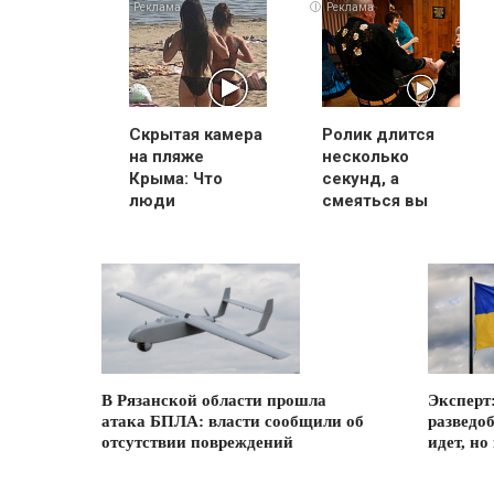
i
Скрытая камера
Ролик длится
на пляже
несколько
Крыма: Что
секунд, а
люди
смеяться вы
вытворяют,
будете долго
когда их не
видят...
В Рязанской области прошла
Эксперт
атака БПЛА: власти сообщили об
разведо
отсутствии повреждений
идет, но