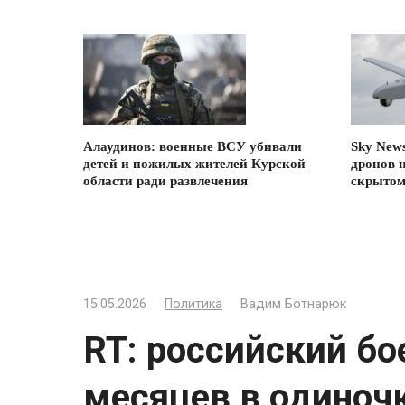
Алаудинов: военные ВСУ убивали
Sky New
детей и пожилых жителей Курской
дронов 
области ради развлечения
скрытом
15.05.2026
Политика
Вадим Ботнарюк
RT: российский бо
месяцев в одиночк