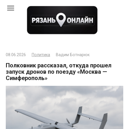
Перейти
к
контенту
08.06.2026
Политика
Вадим Ботнарюк
Полковник рассказал, откуда прошел
запуск дронов по поезду «Москва —
Симферополь»