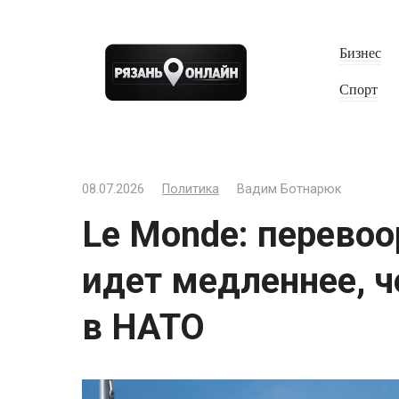
Перейти
к
Бизнес
контенту
Спорт
08.07.2026
Политика
Вадим Ботнарюк
Le Monde: перево
идет медленнее, 
в НАТО