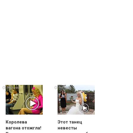
i
i
i
Королева
Этот танец
вагона отожгла!
невесты