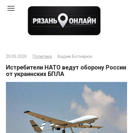
Перейти
к
контенту
20.05.2026
Политика
Вадим Ботнарюк
Истребители НАТО ведут оборону России
от украинских БПЛА