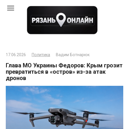
Перейти
к
контенту
17.06.2026
Политика
Вадим Ботнарюк
Глава МО Украины Федоров: Крым грозит
превратиться в «остров» из-за атак
дронов