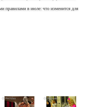
и правилами в июле: что изменится для
i
i
i