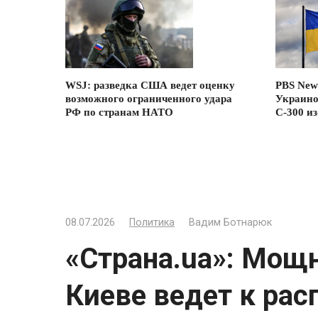
WSJ: разведка США ведет оценку
PBS New
возможного ограниченного удара
Украино
РФ по странам НАТО
С-300 из
08.07.2026
Политика
Вадим Ботнарюк
«Страна.ua»: Мощ
Киеве ведет к ра