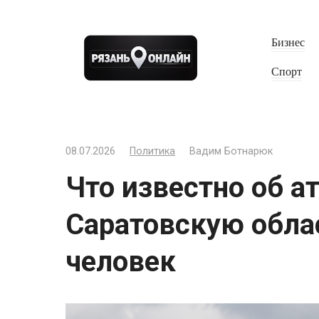
Перейти
к
Бизнес
контенту
Спорт
08.07.2026
Политика
Вадим Ботнарюк
Что известно об а
Саратовскую облас
человек