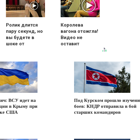
Ролик длится
Королева
пару секунд, но
вагона отожгла!
вы будете в
Видео не
шоке от
оставит
увиденного
равнодушным
ич: ВСУ идет на
Под Курском прошло изучени
ции в Крыму при
боев: КНДР отправила в бой
жке США
старших командиров