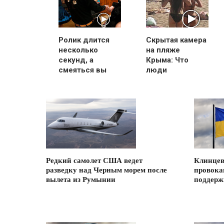
Ролик длится
Скрытая камера
несколько
на пляже
секунд, а
Крыма: Что
смеяться вы
люди
будете долго
вытворяют,
когда их не
видят...
Редкий самолет США ведет
Клинцев
разведку над Черным морем после
провока
вылета из Румынии
поддер