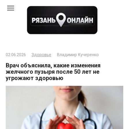
Перейти
к
контенту
02.06.2026
Здоровье
Владимир Кучеренко
Врач объяснила, какие изменения
желчного пузыря после 50 лет не
угрожают здоровью