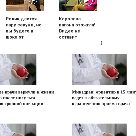
Ролик длится
Королева
пару секунд, но
вагона отожгла!
вы будете в
Видео не
шоке от
оставит
увиденного
равнодушным
ие врачи вернули к жизни
Минздрав: ориентир в 15 мин
а после инсульта
ведет к обязательному
ря срочной операции
ограничению приема врача