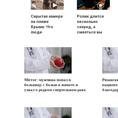
Скрытая камера
Ролик длится
на пляже
несколько
Крыма: Что
секунд, а
люди
смеяться вы
вытворяют,
будете долго
когда их не
видят...
Mirror: мужчина попал в
Рязанск
больницу с болью в животе и
пациент
узнал о редком смертельном раке
благода