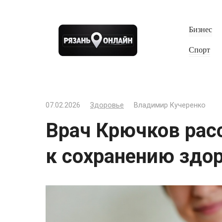
Перейти
к
Бизнес
контенту
Спорт
07.02.2026
Здоровье
Владимир Кучеренко
Врач Крючков расс
к сохранению здо