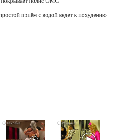
не покрывает полис ОМС
простой приём с водой ведет к похудению
i
i
i