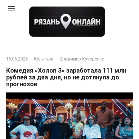
Перейти
к
контенту
15.06.2026
Культура
Владимир Кучеренко
Комедия «Холоп 3» заработала 111 млн
рублей за два дня, но не дотянула до
прогнозов