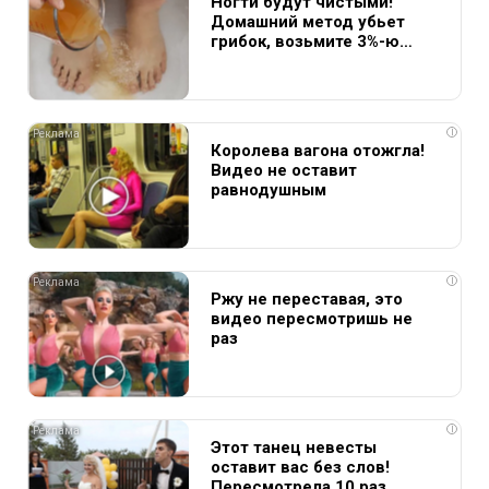
Ногти будут чистыми!
Домашний метод убьет
грибок, возьмите 3%-ю…
i
Королева вагона отожгла!
Видео не оставит
равнодушным
i
Ржу не переставая, это
видео пересмотришь не
раз
i
Этот танец невесты
оставит вас без слов!
Пересмотрела 10 раз